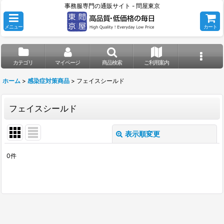
事務服専門の通販サイト - 問屋東京
メニュー
カート
カテゴリ
マイページ
商品検索
ご利用案内
ホーム
>
感染症対策商品
>
フェイスシールド
フェイスシールド
表示順変更
閉じる
0
件
表示数
:
並び順
:
絞り込む