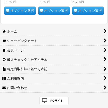
21,780
円
21,780
円
21,780
円
オプション選択
オプション選択
オプション選択
ホーム
ショッピングカート
会員ページ
最近チェックしたアイテム
特定商取引法に基づく表記
ご利用案内
お問い合わせ
PCサイト