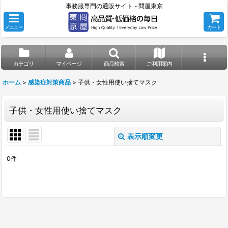
事務服専門の通販サイト - 問屋東京
メニュー
カート
カテゴリ
マイページ
商品検索
ご利用案内
ホーム
>
感染症対策商品
>
子供・女性用使い捨てマスク
子供・女性用使い捨てマスク
表示順変更
閉じる
0
件
表示数
:
並び順
:
絞り込む