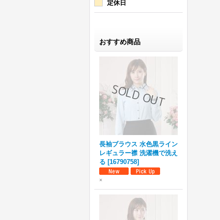
定休日
おすすめ商品
長袖ブラウス 水色黒ライン
レギュラー襟 洗濯機で洗え
る
[
16790758
]
×